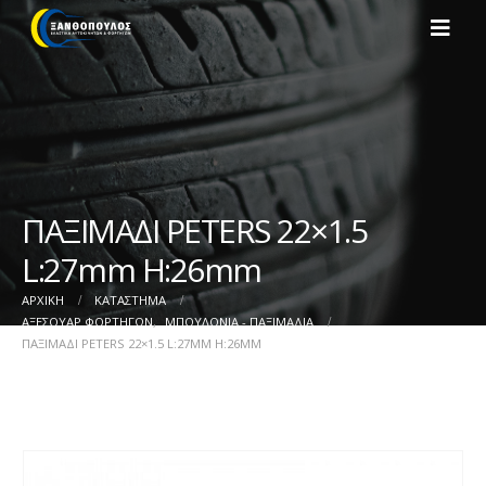
ΠΑΞΙΜΑΔΙ PETERS 22×1.5
L:27mm H:26mm
ΑΡΧΙΚΉ
ΚΑΤΆΣΤΗΜΑ
ΑΞΕΣΟΥΑΡ ΦΟΡΤΗΓΩΝ
,
ΜΠΟΥΛΟΝΙΑ - ΠΑΞΙΜΑΔΙΑ
ΠΑΞΙΜΑΔΙ PETERS 22×1.5 L:27MM H:26MM