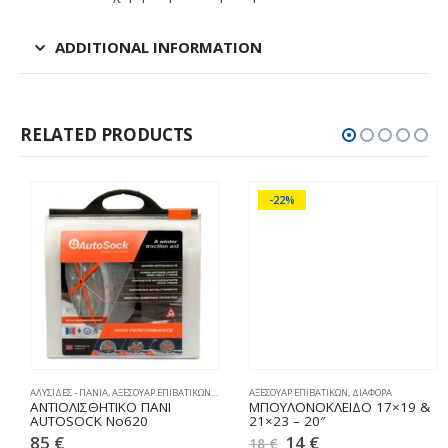
ADDITIONAL INFORMATION
RELATED PRODUCTS
-22%
ΟΝΟΚΟΥΒΕΡΤΕΣ
ΑΛΥΣΙΔΕΣ - ΠΑΝΙΑ
,
ΑΞΕΣΟΥΑΡ ΕΠΙΒΑΤΙΚΩΝ
,
ΧΙΟΝΟΚΟΥΒΕΡΤΕΣ
ΑΞΕΣΟΥΑΡ ΕΠΙΒΑΤΙΚΩΝ
,
ΔΙΑΦΟΡΑ
ΑΝΤΙΟΛΙΣΘΗΤΙΚΟ ΠΑΝΙ
ΜΠΟΥΛΟΝΟΚΛΕΙΔΟ 17×19 &
AUTOSOCK No620
21×23 – 20″
85
€
14
€
18
€