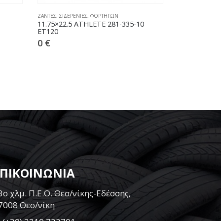
ΑΛΟΥΜΙΝΙΟΥ
,
ΖΑΝΤΕΣ
,
ΦΟΡΤΗΓΩΝ
ΑΛΟΥΜΙΝΙΟΥ
,
ΖΑ
0
ΓΥΑΛΙΣΜΑ ΖΑΝΤΩΝ ΑΠΛΟ
9.00-22.5 A
86,80
€
0
€
ΕΠΙΚΟΙΝΩΝΙΑ
3ο χλμ. Π.Ε.Ο. Θεσ/νίκης-Εδέσσης,
7008 Θεσ/νίκη