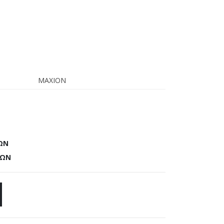
MAXION
ΩΝ
ΓΩΝ