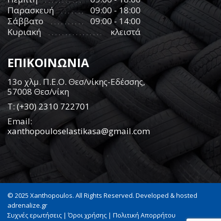
Παρασκευή
09:00 - 18:00
Σάββατο
09:00 - 14:00
Κυριακή
κλειστά
ΕΠΙΚΟΙΝΩΝΙΑ
13ο χλμ. Π.Ε.Ο. Θεσ/νίκης-Εδέσσης,
57008 Θεσ/νίκη
Τ:
(+30) 2310 722701
Email:
xanthopouloselastikasa@gmail.com
© 2025 Xanthopoulos. All Rights Reserved. Developed & hosted
adrenalize.gr
Συχνές ερωτήσεις
|
Όροι χρήσης
|
Πολιτική Απορρήτου