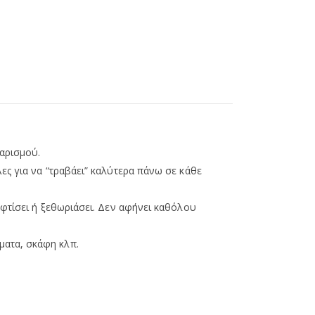
θαρισμού.
λες για να “τραβάει” καλύτερα πάνω σε κάθε
ξεφτίσει ή ξεθωριάσει. Δεν αφήνει καθόλου
ματα, σκάφη κλπ.