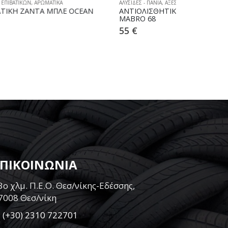
ΑΛΥΣΙΔΕΣ - ΠΑΝΙΑ
,
ΑΞΕΣΟΥΑΡ ΕΠΙΒΑΤΙΚΩΝ
,
ΧΙΟΝΟΚΟΥΒΕΡΤΕΣ
ΑΛΥΣΙΔΕΣ - ΠΑΝΙΑ
EAN
ΑΝΤΙΟΛΙΣΘΗΤΙΚΟ ΠΑΝΙ FABRIC
ΑΛΥΣΙΔΕΣ ΧΙ
MABRO 68
235 16mm
55
€
90
€
ΕΠΙΚΟΙΝΩΝΙΑ
3ο χλμ. Π.Ε.Ο. Θεσ/νίκης-Εδέσσης,
7008 Θεσ/νίκη
:
(+30) 2310 722701