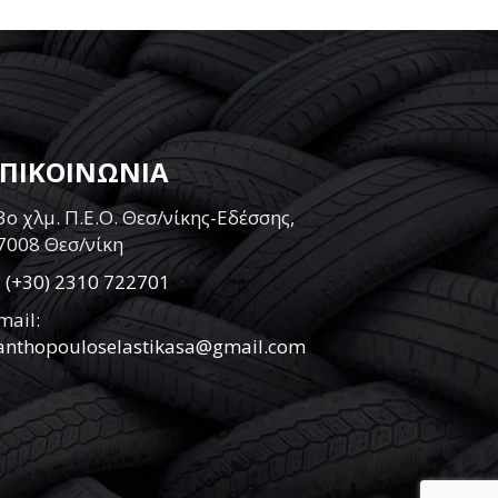
ΕΠΙΚΟΙΝΩΝΙΑ
3ο χλμ. Π.Ε.Ο. Θεσ/νίκης-Εδέσσης,
7008 Θεσ/νίκη
:
(+30) 2310 722701
mail:
anthopouloselastikasa@gmail.com