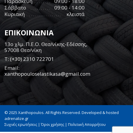
Παρασκευή
09:00 - 18:00
Σάββατο
09:00 - 14:00
Κυριακή
κλειστά
ΕΠΙΚΟΙΝΩΝΙΑ
13ο χλμ. Π.Ε.Ο. Θεσ/νίκης-Εδέσσης,
57008 Θεσ/νίκη
Τ:
(+30) 2310 722701
Email:
xanthopouloselastikasa@gmail.com
© 2025 Xanthopoulos. All Rights Reserved. Developed & hosted
adrenalize.gr
Συχνές ερωτήσεις
|
Όροι χρήσης
|
Πολιτική Απορρήτου