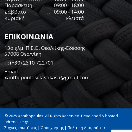
Παρασκευή
09:00 - 18:00
Σάββατο
09:00 - 14:00
Κυριακή
κλειστά
ΕΠΙΚΟΙΝΩΝΙΑ
13ο χλμ. Π.Ε.Ο. Θεσ/νίκης-Εδέσσης,
57008 Θεσ/νίκη
Τ:
(+30) 2310 722701
Email:
xanthopouloselastikasa@gmail.com
© 2025 Xanthopoulos. All Rights Reserved. Developed & hosted
adrenalize.gr
Συχνές ερωτήσεις
|
Όροι χρήσης
|
Πολιτική Απορρήτου