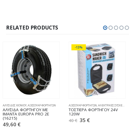
RELATED PRODUCTS
-13%
ΑΞΕΣΟΥΑΡ ΦΟΡΤΗΓΩΝ
,
ΗΛΕΚΤΡΙΚΕΣ ΣΥΣΚΕΥΕΣ
ALCOA ΠΡΟΪΟΝΤΑ
,
ΑΞΕΣΟΥΑΡ ΦΟΡΤΗΓΩΝ
,
ΚΑΘΑΡΙΣΜΟΣ & ΣΥΝΤΗΡΗΣΗ
ΤΟΣΤΙΕΡΑ ΦΟΡΤΗΓΟΥ 24V
ΣΕΤ ΚΑΘΑΡΙΣΜΟΥ ALCOA
120W
LEVEL ONE ALKIT 3
35
€
68,20
€
40
€