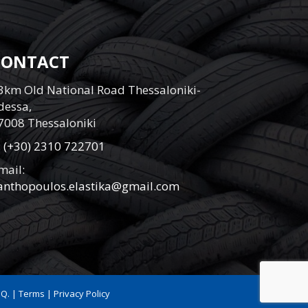
CONTACT
3km Old National Road Thessaloniki-
dessa,
7008 Thessaloniki
:
(+30) 2310 722701
mail:
anthopoulos.elastika@gmail.com
.Q.
|
Terms
|
Privacy Policy