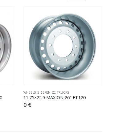
WHEELS
,
ΣΙΔΕΡΕΝΙΕΣ
,
TRUCKS
0
11.75×22.5 MAXION 26″ ET120
0
€