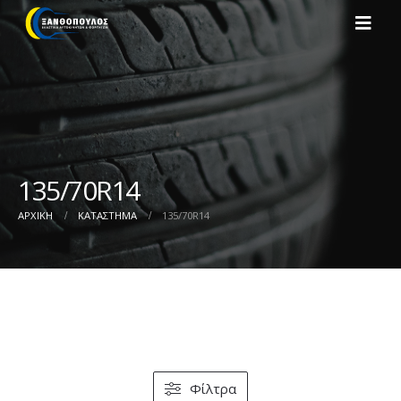
135/70R14
ΑΡΧΙΚΉ
ΚΑΤΆΣΤΗΜΑ
135/70R14
Φίλτρα