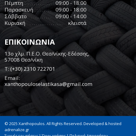
Πέμπτη
09:00 - 18:00
Παρασκευή
09:00 - 18:00
Σάββατο
09:00 - 14:00
Κυριακή
κλειστά
ΕΠΙΚΟΙΝΩΝΙΑ
13ο χλμ. Π.Ε.Ο. Θεσ/νίκης-Εδέσσης,
57008 Θεσ/νίκη
Τ:
(+30) 2310 722701
Email:
xanthopouloselastikasa@gmail.com
© 2025 Xanthopoulos. All Rights Reserved. Developed & hosted
adrenalize.gr
Συχνές ερωτήσεις
|
Όροι χρήσης
|
Πολιτική Απορρήτου