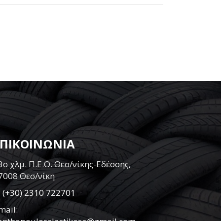
ΕΠΙΚΟΙΝΩΝΙΑ
3ο χλμ. Π.Ε.Ο. Θεσ/νίκης-Εδέσσης,
7008 Θεσ/νίκη
:
(+30) 2310 722701
mail: