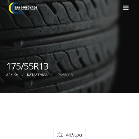
175/55R13
ΑΡΧΙΚΉ
ΚΑΤΆΣΤΗΜΑ
175/55R13
Φίλτρα