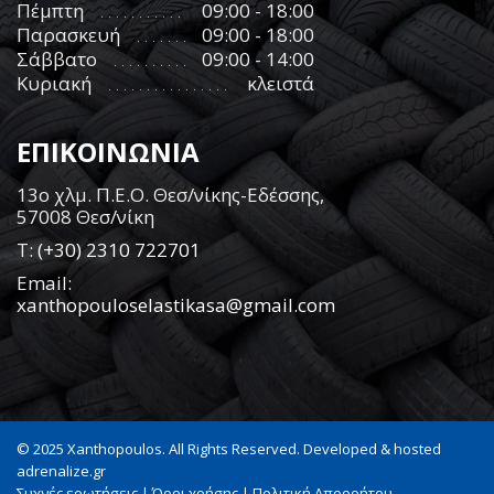
Πέμπτη
09:00 - 18:00
Παρασκευή
09:00 - 18:00
Σάββατο
09:00 - 14:00
Κυριακή
κλειστά
ΕΠΙΚΟΙΝΩΝΙΑ
13ο χλμ. Π.Ε.Ο. Θεσ/νίκης-Εδέσσης,
57008 Θεσ/νίκη
Τ:
(+30) 2310 722701
Email:
xanthopouloselastikasa@gmail.com
© 2025 Xanthopoulos. All Rights Reserved. Developed & hosted
adrenalize.gr
Συχνές ερωτήσεις
|
Όροι χρήσης
|
Πολιτική Απορρήτου