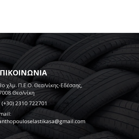
ΕΠΙΚΟΙΝΩΝΙΑ
3ο χλμ. Π.Ε.Ο. Θεσ/νίκης-Εδέσσης,
7008 Θεσ/νίκη
:
(+30) 2310 722701
mail:
anthopouloselastikasa@gmail.com