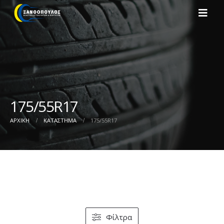
175/55R17
ΑΡΧΙΚΉ
ΚΑΤΆΣΤΗΜΑ
175/55R17
Φίλτρα