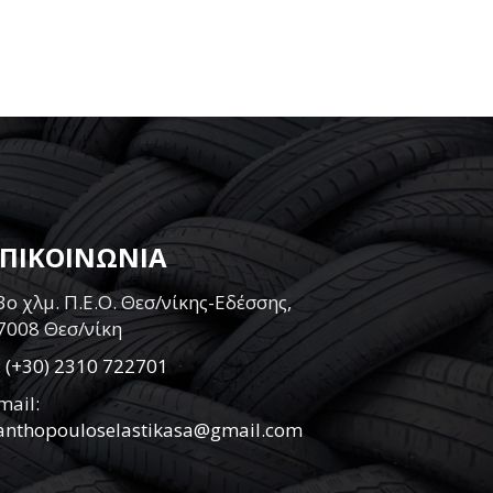
ΕΠΙΚΟΙΝΩΝΙΑ
3ο χλμ. Π.Ε.Ο. Θεσ/νίκης-Εδέσσης,
7008 Θεσ/νίκη
:
(+30) 2310 722701
mail:
anthopouloselastikasa@gmail.com