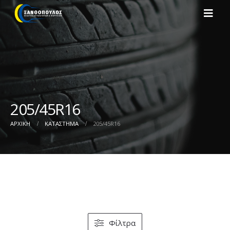
205/45R16
ΑΡΧΙΚΉ
ΚΑΤΆΣΤΗΜΑ
205/45R16
Φίλτρα