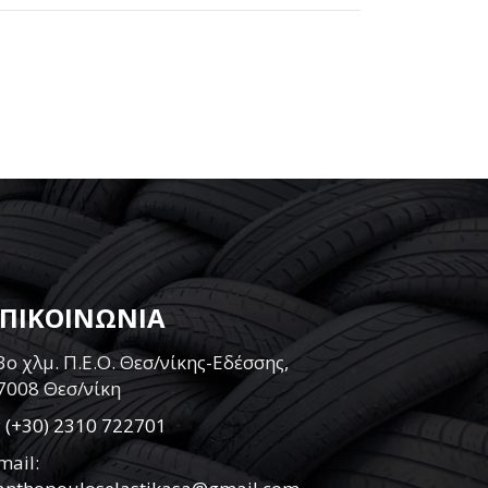
ΕΠΙΚΟΙΝΩΝΙΑ
3ο χλμ. Π.Ε.Ο. Θεσ/νίκης-Εδέσσης,
7008 Θεσ/νίκη
:
(+30) 2310 722701
mail: