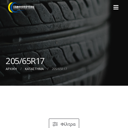
205/65R17
ΑΡΧΙΚΉ
ΚΑΤΆΣΤΗΜΑ
205/65R17
Φίλτρα