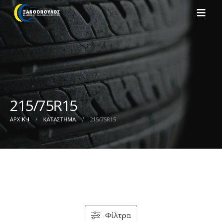
215/75R15
ΑΡΧΙΚΉ
ΚΑΤΆΣΤΗΜΑ
215/75R15
Φίλτρα