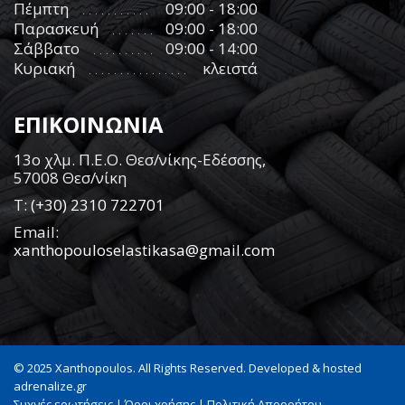
Πέμπτη
09:00 - 18:00
Παρασκευή
09:00 - 18:00
Σάββατο
09:00 - 14:00
Κυριακή
κλειστά
ΕΠΙΚΟΙΝΩΝΙΑ
13ο χλμ. Π.Ε.Ο. Θεσ/νίκης-Εδέσσης,
57008 Θεσ/νίκη
Τ:
(+30) 2310 722701
Email:
xanthopouloselastikasa@gmail.com
© 2025 Xanthopoulos. All Rights Reserved. Developed & hosted
adrenalize.gr
Συχνές ερωτήσεις
|
Όροι χρήσης
|
Πολιτική Απορρήτου