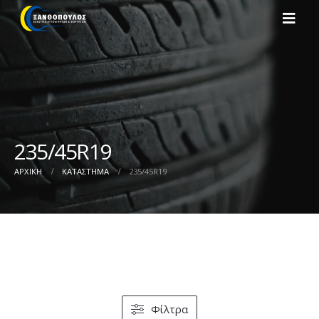
235/45R19
ΑΡΧΙΚΉ
ΚΑΤΆΣΤΗΜΑ
235/45R19
Φίλτρα