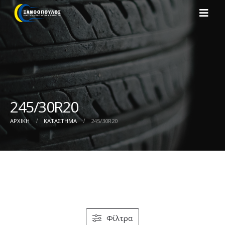
245/30R20
ΑΡΧΙΚΉ
ΚΑΤΆΣΤΗΜΑ
245/30R20
Φίλτρα