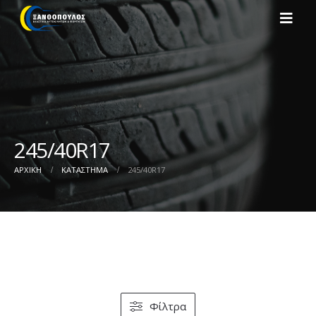
245/40R17
ΑΡΧΙΚΉ
ΚΑΤΆΣΤΗΜΑ
245/40R17
Φίλτρα