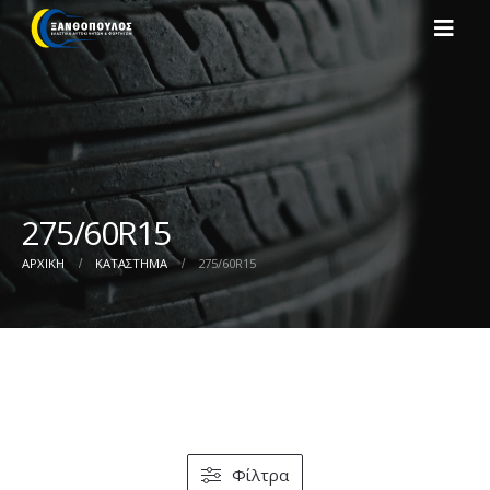
275/60R15
ΑΡΧΙΚΉ
ΚΑΤΆΣΤΗΜΑ
275/60R15
Φίλτρα