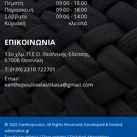
Πέμπτη
09:00 - 18:00
Παρασκευή
09:00 - 18:00
Σάββατο
09:00 - 14:00
Κυριακή
κλειστά
ΕΠΙΚΟΙΝΩΝΙΑ
13ο χλμ. Π.Ε.Ο. Θεσ/νίκης-Εδέσσης,
57008 Θεσ/νίκη
Τ:
(+30) 2310 722701
Email:
xanthopouloselastikasa@gmail.com
© 2025 Xanthopoulos. All Rights Reserved. Developed & hosted
adrenalize.gr
Συχνές ερωτήσεις
|
Όροι χρήσης
|
Πολιτική Απορρήτου