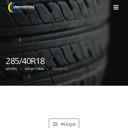
285/40R18
ΑΡΧΙΚΉ
ΚΑΤΆΣΤΗΜΑ
285/40R18
Φίλτρα