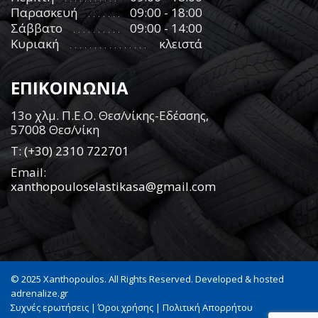
Παρασκευή
09:00 - 18:00
Σάββατο
09:00 - 14:00
Κυριακή
κλειστά
ΕΠΙΚΟΙΝΩΝΙΑ
13ο χλμ. Π.Ε.Ο. Θεσ/νίκης-Εδέσσης,
57008 Θεσ/νίκη
Τ:
(+30) 2310 722701
Email:
xanthopouloselastikasa@gmail.com
© 2025 Xanthopoulos. All Rights Reserved. Developed & hosted
adrenalize.gr
Συχνές ερωτήσεις
|
Όροι χρήσης
|
Πολιτική Απορρήτου