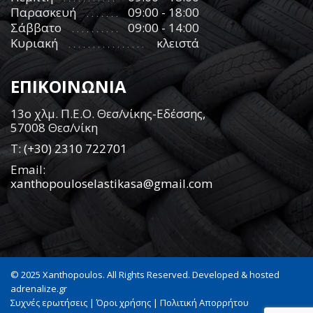
Παρασκευή
09:00 - 18:00
Σάββατο
09:00 - 14:00
Κυριακή
κλειστά
ΕΠΙΚΟΙΝΩΝΙΑ
13ο χλμ. Π.Ε.Ο. Θεσ/νίκης-Εδέσσης,
57008 Θεσ/νίκη
Τ:
(+30) 2310 722701
Email:
xanthopouloselastikasa@gmail.com
© 2025 Xanthopoulos. All Rights Reserved. Developed & hosted
adrenalize.gr
Συχνές ερωτήσεις
|
Όροι χρήσης
|
Πολιτική Απορρήτου