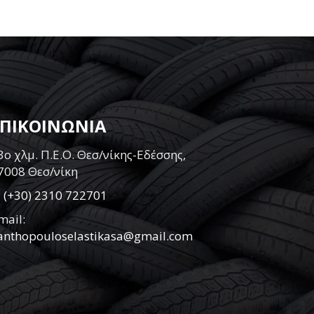
ΕΠΙΚΟΙΝΩΝΙΑ
3ο χλμ. Π.Ε.Ο. Θεσ/νίκης-Εδέσσης,
7008 Θεσ/νίκη
:
(+30) 2310 722701
mail:
anthopouloselastikasa@gmail.com