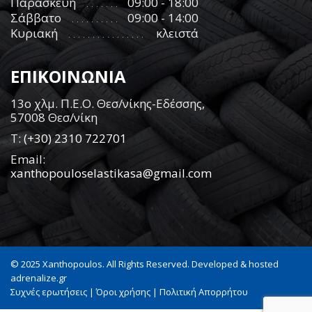
Παρασκευή
09:00 - 18:00
Σάββατο
09:00 - 14:00
Κυριακή
κλειστά
ΕΠΙΚΟΙΝΩΝΙΑ
13ο χλμ. Π.Ε.Ο. Θεσ/νίκης-Εδέσσης,
57008 Θεσ/νίκη
Τ:
(+30) 2310 722701
Email:
xanthopouloselastikasa@gmail.com
© 2025 Xanthopoulos. All Rights Reserved. Developed & hosted
adrenalize.gr
Συχνές ερωτήσεις
|
Όροι χρήσης
|
Πολιτική Απορρήτου