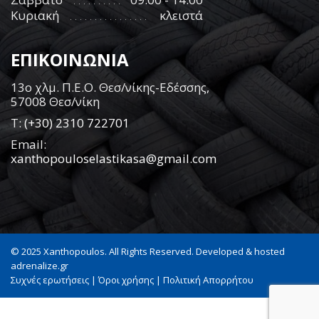
Κυριακή
κλειστά
ΕΠΙΚΟΙΝΩΝΙΑ
13ο χλμ. Π.Ε.Ο. Θεσ/νίκης-Εδέσσης,
57008 Θεσ/νίκη
Τ:
(+30) 2310 722701
Email:
xanthopouloselastikasa@gmail.com
© 2025 Xanthopoulos. All Rights Reserved. Developed & hosted
adrenalize.gr
Συχνές ερωτήσεις
|
Όροι χρήσης
|
Πολιτική Απορρήτου