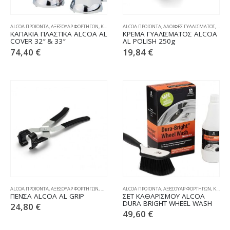
ALCOA ΠΡΟΪΟΝΤΑ
,
ΑΞΕΣΟΥΑΡ ΦΟΡΤΗΓΩΝ
,
ΚΑΠΑΚΙΑ
,
ALCOA ΠΡΟΪΟΝΤΑ
ΠΛΑΣΤΙΚΑ
,
ΑΛΟΙΦΕΣ ΓΥΑΛΙΣΜΑΤΟΣ
,
ΑΞΕΣ
ΚΑΠΑΚΙΑ ΠΛΑΣΤΙΚΑ ALCOA AL
ΚΡΕΜΑ ΓΥΑΛΙΣΜΑΤΟΣ ALCOA
COVER 32″ & 33″
AL POLISH 250g
74,40
€
19,84
€
ALCOA ΠΡΟΪΟΝΤΑ
,
ΑΞΕΣΟΥΑΡ ΦΟΡΤΗΓΩΝ
,
ΠΕΝΣΕΣ ΓΙΑ ΚΑΠΑΚΙΑ
ALCOA ΠΡΟΪΟΝΤΑ
,
ΑΞΕΣΟΥΑΡ ΦΟΡΤΗΓΩΝ
,
ΚΑΘΑΡΙΣΜΟΣ & ΣΥΝΤΗΡΗΣΗ
ΠΕΝΣΑ ALCOA AL GRIP
ΣΕΤ ΚΑΘΑΡΙΣΜΟΥ ALCOA
DURA BRIGHT WHEEL WASH
24,80
€
49,60
€