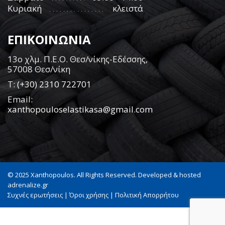
Κυριακή
κλειστά
ΕΠΙΚΟΙΝΩΝΙΑ
13ο χλμ. Π.Ε.Ο. Θεσ/νίκης-Εδέσσης,
57008 Θεσ/νίκη
Τ:
(+30) 2310 722701
Email:
xanthopouloselastikasa@gmail.com
© 2025 Xanthopoulos. All Rights Reserved. Developed & hosted
adrenalize.gr
Συχνές ερωτήσεις
|
Όροι χρήσης
|
Πολιτική Απορρήτου