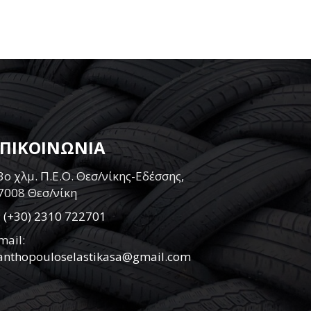
ΕΠΙΚΟΙΝΩΝΙΑ
3ο χλμ. Π.Ε.Ο. Θεσ/νίκης-Εδέσσης,
7008 Θεσ/νίκη
:
(+30) 2310 722701
mail:
anthopouloselastikasa@gmail.com