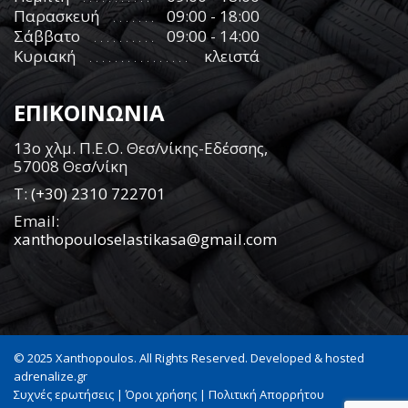
Παρασκευή
09:00 - 18:00
Σάββατο
09:00 - 14:00
Κυριακή
κλειστά
ΕΠΙΚΟΙΝΩΝΙΑ
13ο χλμ. Π.Ε.Ο. Θεσ/νίκης-Εδέσσης,
57008 Θεσ/νίκη
Τ:
(+30) 2310 722701
Email:
xanthopouloselastikasa@gmail.com
© 2025 Xanthopoulos. All Rights Reserved. Developed & hosted
adrenalize.gr
Συχνές ερωτήσεις
|
Όροι χρήσης
|
Πολιτική Απορρήτου