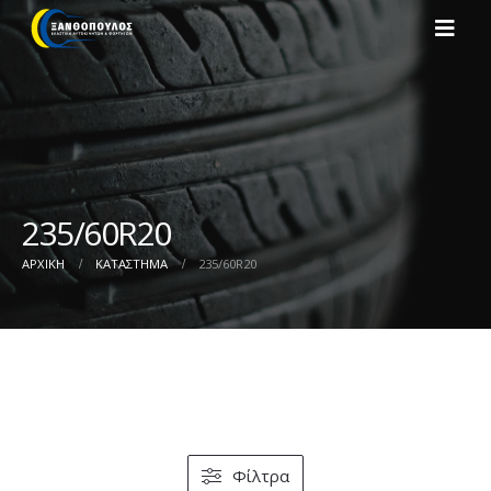
235/60R20
ΑΡΧΙΚΉ
ΚΑΤΆΣΤΗΜΑ
235/60R20
Φίλτρα