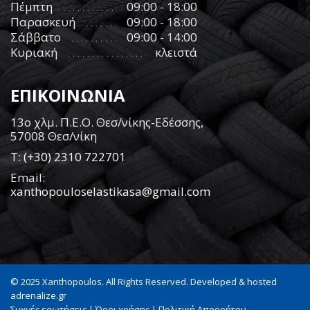
Πέμπτη
09:00 - 18:00
Παρασκευή
09:00 - 18:00
Σάββατο
09:00 - 14:00
Κυριακή
κλειστά
ΕΠΙΚΟΙΝΩΝΙΑ
13ο χλμ. Π.Ε.Ο. Θεσ/νίκης-Εδέσσης,
57008 Θεσ/νίκη
Τ:
(+30) 2310 722701
Email:
xanthopouloselastikasa@gmail.com
© 2025 Xanthopoulos. All Rights Reserved. Developed & hosted
adrenalize.gr
Συχνές ερωτήσεις
|
Όροι χρήσης
|
Πολιτική Απορρήτου