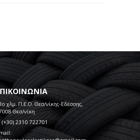
ΕΠΙΚΟΙΝΩΝΙΑ
3ο χλμ. Π.Ε.Ο. Θεσ/νίκης-Εδέσσης,
7008 Θεσ/νίκη
:
(+30) 2310 722701
mail: