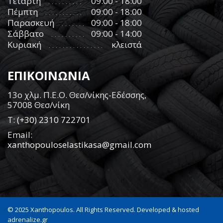
Τετάρτη
09:00 - 18:00
Πέμπτη
09:00 - 18:00
Παρασκευή
09:00 - 18:00
Σάββατο
09:00 - 14:00
Κυριακή
κλειστά
ΕΠΙΚΟΙΝΩΝΙΑ
13ο χλμ. Π.Ε.Ο. Θεσ/νίκης-Εδέσσης,
57008 Θεσ/νίκη
Τ:
(+30) 2310 722701
Email:
xanthopouloselastikasa@gmail.com
© 2025 Xanthopoulos. All Rights Reserved. Developed & hosted
adrenalize.gr