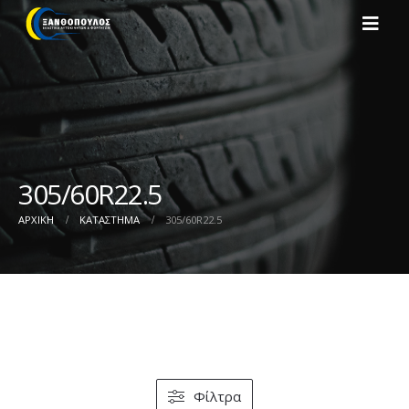
305/60R22.5
ΑΡΧΙΚΉ
ΚΑΤΆΣΤΗΜΑ
305/60R22.5
Φίλτρα