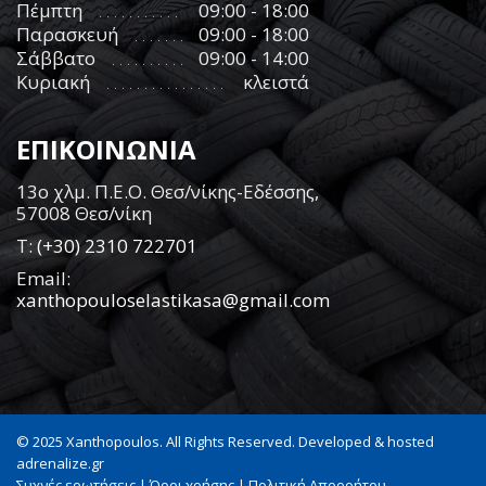
Πέμπτη
09:00 - 18:00
Παρασκευή
09:00 - 18:00
Σάββατο
09:00 - 14:00
Κυριακή
κλειστά
ΕΠΙΚΟΙΝΩΝΙΑ
13ο χλμ. Π.Ε.Ο. Θεσ/νίκης-Εδέσσης,
57008 Θεσ/νίκη
Τ:
(+30) 2310 722701
Email:
xanthopouloselastikasa@gmail.com
© 2025 Xanthopoulos. All Rights Reserved. Developed & hosted
adrenalize.gr
Συχνές ερωτήσεις
|
Όροι χρήσης
|
Πολιτική Απορρήτου