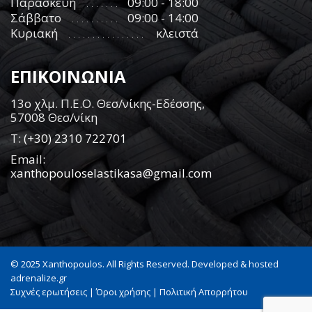
Παρασκευή
09:00 - 18:00
Σάββατο
09:00 - 14:00
Κυριακή
κλειστά
ΕΠΙΚΟΙΝΩΝΙΑ
13ο χλμ. Π.Ε.Ο. Θεσ/νίκης-Εδέσσης,
57008 Θεσ/νίκη
Τ:
(+30) 2310 722701
Email:
xanthopouloselastikasa@gmail.com
© 2025 Xanthopoulos. All Rights Reserved. Developed & hosted
adrenalize.gr
Συχνές ερωτήσεις
|
Όροι χρήσης
|
Πολιτική Απορρήτου