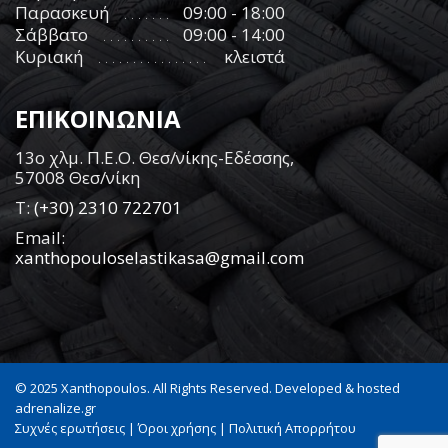
Παρασκευή
09:00 - 18:00
Σάββατο
09:00 - 14:00
Κυριακή
κλειστά
ΕΠΙΚΟΙΝΩΝΙΑ
13ο χλμ. Π.Ε.Ο. Θεσ/νίκης-Εδέσσης,
57008 Θεσ/νίκη
Τ:
(+30) 2310 722701
Email:
xanthopouloselastikasa@gmail.com
© 2025 Xanthopoulos. All Rights Reserved. Developed & hosted
adrenalize.gr
Συχνές ερωτήσεις
|
Όροι χρήσης
|
Πολιτική Απορρήτου