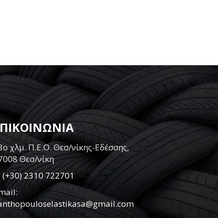
ΕΠΙΚΟΙΝΩΝΙΑ
3ο χλμ. Π.Ε.Ο. Θεσ/νίκης-Εδέσσης,
7008 Θεσ/νίκη
:
(+30) 2310 722701
mail:
anthopouloselastikasa@gmail.com